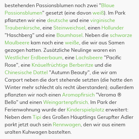
bestehenden Passionsblumen noch zwei "
Blaue
Passionsblumen
" gesetzt (eine davon
weiß
). Im Park
pflanzten wir eine
deutsche
und eine
virginische
Traubenkirsche
, eine
Steinweichsel
, einen
Hollunder
"Haschberg" und eine
Baumhasel
. Neben die
schwarze
Maulbeere
kam noch eine
weiße
, die wir aus Samen
gezogen hatten. Zusätzliche Neulinge waren ein
Westlicher Erdbeerbaum
, eine
Lachsbeere
"Pacific
Rose", eine
Knäuelfrüchtige Berberitze
und die
Chinesische Dattel
"Autumn Beauty", die wir am
Carport neben die dort stehende setzten (die hatte den
Winter mehr schlecht als recht überstanden); außerdem
pflanzten wir noch einen
Aromapfirsich
"Veroma ®
Bello" und einen
Weingartenpfirsich
. Im Park der
Ferienwohnung wurde der
Kinderspielplatz
erweitert:
Neben dem
Tipi
des Großen Häuptlings Gerupfter Adler
parkt jetzt auch sein
Rennwagen
, den wir aus einem
uralten Kuhwagen bastelten.