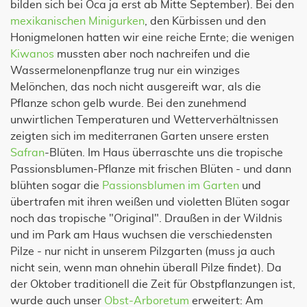
bilden sich bei Oca ja erst ab Mitte September). Bei den
mexikanischen Minigurken
, den Kürbissen und den
Honigmelonen hatten wir eine reiche Ernte; die wenigen
Kiwanos
mussten aber noch nachreifen und die
Wassermelonenpflanze trug nur ein winziges
Melönchen, das noch nicht ausgereift war, als die
Pflanze schon gelb wurde. Bei den zunehmend
unwirtlichen Temperaturen und Wetterverhältnissen
zeigten sich im mediterranen Garten unsere ersten
Safran
-Blüten. Im Haus überraschte uns die tropische
Passionsblumen-Pflanze mit frischen Blüten - und dann
blühten sogar die
Passionsblumen im Garten
und
übertrafen mit ihren weißen und violetten Blüten sogar
noch das tropische "Original". Draußen in der Wildnis
und im Park am Haus wuchsen die verschiedensten
Pilze - nur nicht in unserem Pilzgarten (muss ja auch
nicht sein, wenn man ohnehin überall Pilze findet). Da
der Oktober traditionell die Zeit für Obstpflanzungen ist,
wurde auch unser
Obst-Arboretum
erweitert: Am