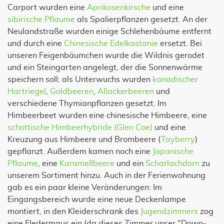
Carport wurden eine
Aprikosenkirsche
und eine
sibirische Pflaume
als Spalierpflanzen gesetzt. An der
Neulandstraße wurden einige Schlehenbäume entfernt
und durch eine
Chinesische Edelkastanie
ersetzt. Bei
unseren Feigenbäumchen wurde die Wildnis gerodet
und ein Steingarten angelegt, der die Sonnenwärme
speichern soll; als Unterwuchs wurden
kanadischer
Hartriegel
,
Goldbeeren
,
Allackerbeeren
und
verschiedene Thymianpflanzen gesetzt. Im
Himbeerbeet wurden eine chinesische Himbeere, eine
schottische Himbeerhybride (Glen Coe)
und eine
Kreuzung aus Himbeere und Brombeere (
Tayberry
)
gepflanzt. Außerdem kamen noch eine
Japanische
Pflaume
, eine
Karamellbeere
und ein
Scharlachdorn
zu
unserem Sortiment hinzu. Auch in der Ferienwohnung
gab es ein paar kleine Veränderungen: Im
Eingangsbereich wurde eine neue Deckenlampe
montiert, in den Kleiderschrank des
Jugendzimmers
zog
eine Fledermaus ein (da dieses Zimmer unser "Down-