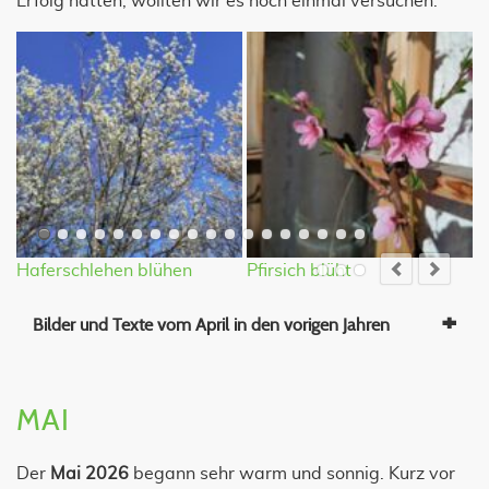
Erfolg hatten, wollten wir es noch einmal versuchen.
Haferschlehen blühen
Pfirsich blüht
A
Bilder und Texte vom April in den vorigen Jahren
MAI
Der
Mai 2026
begann sehr warm und sonnig. Kurz vor