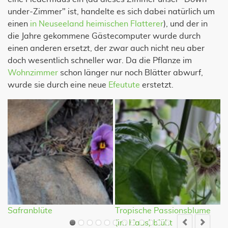
under-Zimmer" ist, handelte es sich dabei natürlich um
einen
in Neuseeland heimischen Flatterer
), und der in
die Jahre gekommene Gästecomputer wurde durch
einen anderen ersetzt, der zwar auch nicht neu aber
doch wesentlich schneller war. Da die Pflanze im
Wohnzimmer
schon länger nur noch Blätter abwurf,
wurde sie durch eine neue
Efeutute
erstetzt.
Safranblüte
Tropische Passionsblume
P
(im Haus) blüht
(