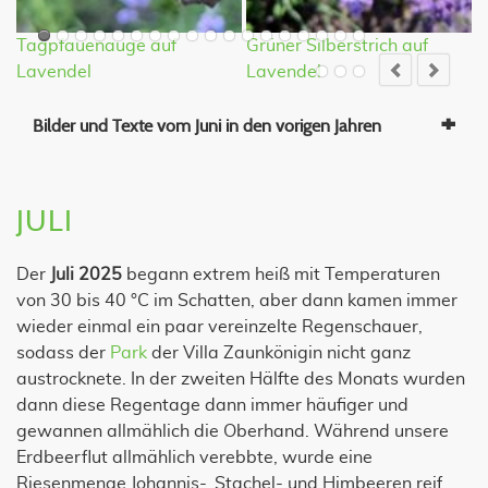
Tagpfauenauge auf
Grüner Silberstrich auf
K
Lavendel
Lavendel
Bilder und Texte vom Juni in den vorigen Jahren
JULI
Der
Juli 2025
begann extrem heiß mit Temperaturen
von 30 bis 40 °C im Schatten, aber dann kamen immer
wieder einmal ein paar vereinzelte Regenschauer,
sodass der
Park
der Villa Zaunkönigin nicht ganz
austrocknete. In der zweiten Hälfte des Monats wurden
dann diese Regentage dann immer häufiger und
gewannen allmählich die Oberhand. Während unsere
Erdbeerflut allmählich verebbte, wurde eine
Riesenmenge Johannis-, Stachel- und Himbeeren reif