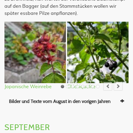
auf den Bagger (auf den Stammstücken wollen wir
später essbare Pilze anpflanzen).
Japanische Weinrebe
Chichiquelite
G
Bilder und Texte vom August in den vorigen Jahren
SEPTEMBER