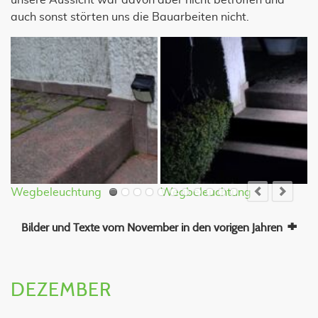
unsere Aussicht war davon aber nicht betroffen und
auch sonst störten uns die Bauarbeiten nicht.
Wegbeleuchtung
Wegbeleuchtung
B
Bilder und Texte vom November in den vorigen Jahren
DEZEMBER