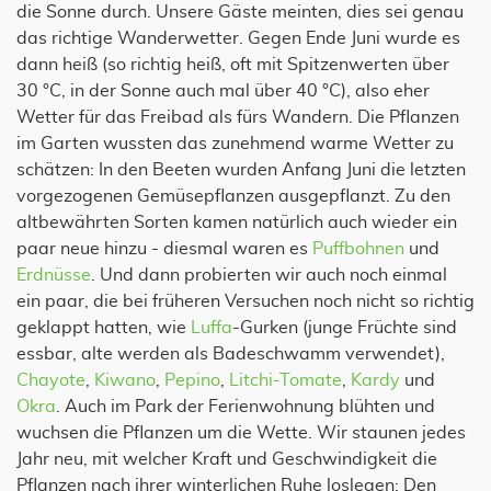
die Sonne durch. Unsere Gäste meinten, dies sei genau
das richtige Wanderwetter. Gegen Ende Juni wurde es
dann heiß (so richtig heiß, oft mit Spitzenwerten über
30 °C, in der Sonne auch mal über 40 °C), also eher
Wetter für das Freibad als fürs Wandern. Die Pflanzen
im Garten wussten das zunehmend warme Wetter zu
schätzen: In den Beeten wurden Anfang Juni die letzten
vorgezogenen Gemüsepflanzen ausgepflanzt. Zu den
altbewährten Sorten kamen natürlich auch wieder ein
paar neue hinzu - diesmal waren es
Puffbohnen
und
Erdnüsse
. Und dann probierten wir auch noch einmal
ein paar, die bei früheren Versuchen noch nicht so richtig
geklappt hatten, wie
Luffa
-Gurken (junge Früchte sind
essbar, alte werden als Badeschwamm verwendet),
Chayote
,
Kiwano
,
Pepino
,
Litchi-Tomate
,
Kardy
und
Okra
. Auch im Park der Ferienwohnung blühten und
wuchsen die Pflanzen um die Wette. Wir staunen jedes
Jahr neu, mit welcher Kraft und Geschwindigkeit die
Pflanzen nach ihrer winterlichen Ruhe loslegen: Den