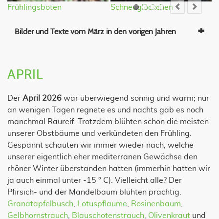
Frühlingsboten
Schneeglöckchen
F
Bilder und Texte vom März in den vorigen Jahren
APRIL
Der
April 2026
war überwiegend sonnig und warm; nur
an wenigen Tagen regnete es und nachts gab es noch
manchmal Raureif. Trotzdem blühten schon die meisten
unserer Obstbäume und verkündeten den Frühling.
Gespannt schauten wir immer wieder nach, welche
unserer eigentlich eher mediterranen Gewächse den
rhöner Winter überstanden hatten (immerhin hatten wir
ja auch einmal unter -15 ° C). Vielleicht alle? Der
Pfirsich- und der Mandelbaum blühten prächtig.
Granatapfelbusch
,
Lotuspflaume
,
Rosinenbaum
,
Gelbhornstrauch
,
Blauschotenstrauch
,
Olivenkraut
und