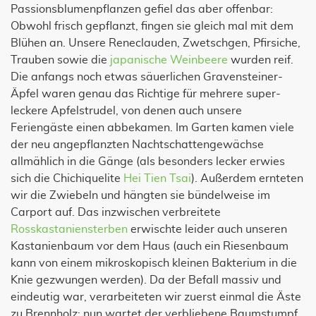
Passionsblumenpflanzen gefiel das aber offenbar:
Obwohl frisch gepflanzt, fingen sie gleich mal mit dem
Blühen an. Unsere Reneclauden, Zwetschgen, Pfirsiche,
Trauben sowie die
japanische Weinbeere
wurden reif.
Die anfangs noch etwas säuerlichen Gravensteiner-
Äpfel waren genau das Richtige für mehrere super-
leckere Apfelstrudel, von denen auch unsere
Feriengäste einen abbekamen. Im Garten kamen viele
der neu angepflanzten Nachtschattengewächse
allmählich in die Gänge (als besonders lecker erwies
sich die Chichiquelite
Hei Tien Tsai
). Außerdem ernteten
wir die Zwiebeln und hängten sie bündelweise im
Carport auf. Das inzwischen verbreitete
Rosskastaniensterben
erwischte leider auch unseren
Kastanienbaum vor dem Haus (auch ein Riesenbaum
kann von einem mikroskopisch kleinen Bakterium in die
Knie gezwungen werden). Da der Befall massiv und
eindeutig war, verarbeiteten wir zuerst einmal die Äste
zu Brennholz; nun wartet der verbliebene Baumstumpf