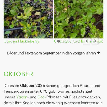
Garden Huckleberry
Chichiquelite (Hai Tien Tsai)
W
Bilder und Texte vom September in den vorigen Jahren
OKTOBER
Da es im
Oktober 2025
schon gelegentlich Raureif und
Temperaturen unter 0 °C gab, war es höchste Zeit,
unsere
Yacon
- und
Oca
-Pflanzen mit Flies abzudecken,
damit ihre Knollen noch ein wenig wachsen konnten (die